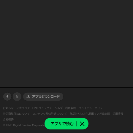
お知らせ
公式ブログ
LINEコミックス
ヘルプ
利用規約
プライバシーポリシー
特定商取引法について
コンテンツ配信許諾について
作品持ち込み/ LINEマンガ編集部
採用情報
会社概要
アプリで読む
©
LINE Digital Frontier Corporation