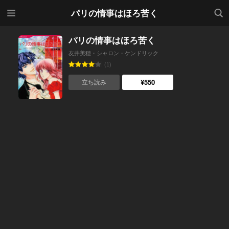
メニ
検索
パリの情事はほろ苦く
ュー
パリの情事はほろ苦く
友井美穂・シャロン・ケンドリック
(1)
¥550
立ち読み