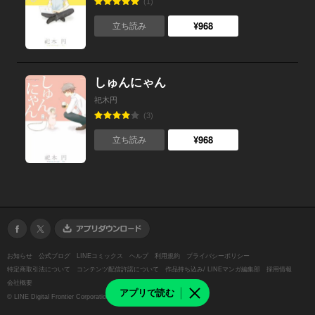
(1)
¥968
立ち読み
しゅんにゃん
祀木円
(3)
¥968
立ち読み
お知らせ
公式ブログ
LINEコミックス
ヘルプ
利用規約
プライバシーポリシー
特定商取引法について
コンテンツ配信許諾について
作品持ち込み/ LINEマンガ編集部
採用情報
会社概要
アプリで読む
©
LINE Digital Frontier Corporation