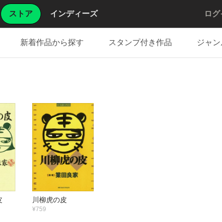
ストア
インディーズ
ログ
新着作品から探す
スタンプ付き作品
ジャン
皮
川柳虎の皮
¥759