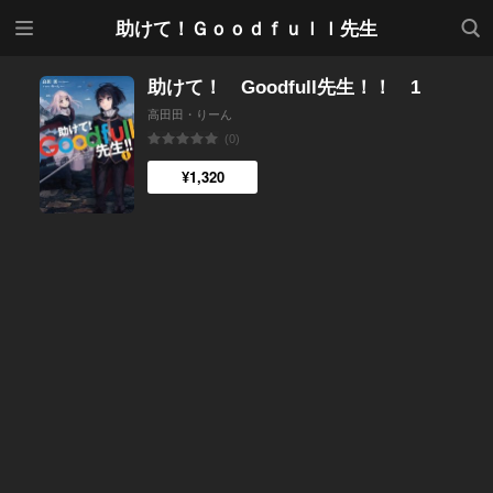
メニ
検索
助けて！Ｇｏｏｄｆｕｌｌ先生
ュー
助けて！ Goodfull先生！！ 1
高田田・りーん
(0)
¥1,320