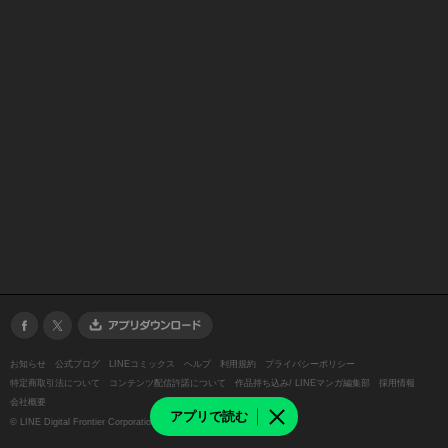
お知らせ
公式ブログ
LINEコミックス
ヘルプ
利用規約
プライバシーポリシー
特定商取引法について
コンテンツ配信許諾について
作品持ち込み/ LINEマンガ編集部
採用情報
会社概要
アプリで読む
©
LINE Digital Frontier Corporation