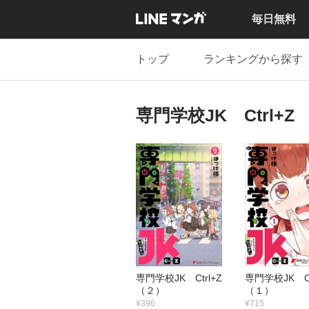
毎日無料
トップ
ランキングから探す
専門学校JK Ctrl+Z
専門学校JK Ctrl+Z
専門学校JK C
（２）
（１）
¥396
¥715