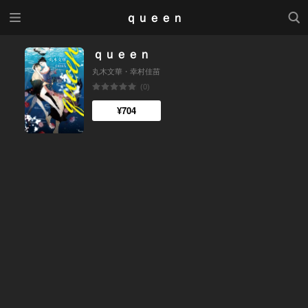
メニ
検索
ｑｕｅｅｎ
ュー
ｑｕｅｅｎ
丸木文華・幸村佳苗
(0)
¥704