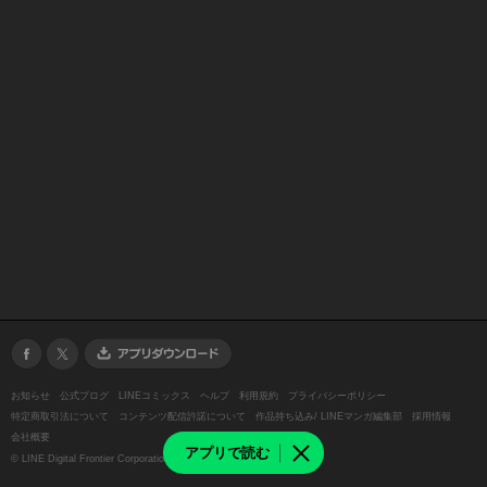
お知らせ
公式ブログ
LINEコミックス
ヘルプ
利用規約
プライバシーポリシー
特定商取引法について
コンテンツ配信許諾について
作品持ち込み/ LINEマンガ編集部
採用情報
会社概要
アプリで読む
©
LINE Digital Frontier Corporation