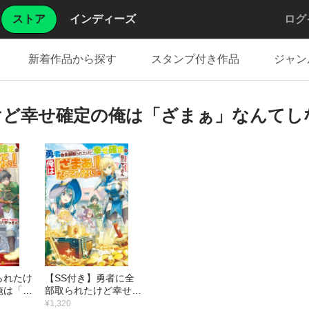
ストア
インディーズ
ログ
新着作品から探す
スタンプ付き作品
ジャン
けど幸せ確定の俺は「ざまぁ」なんてし
られたけ
【SS付き】勇者に全
俺は「ざ
部取られたけど幸せ確
しない！
定の俺は「ざまぁ」な
¥1,320