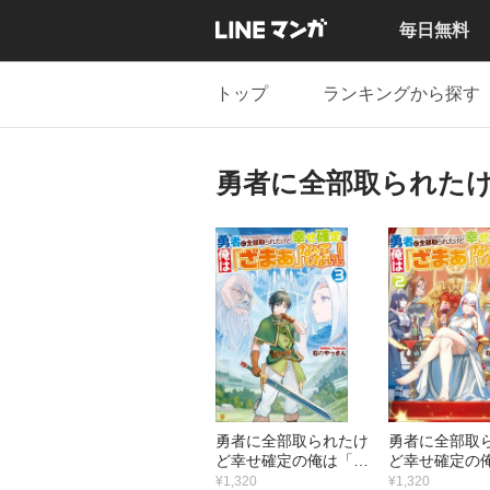
毎日無料
トップ
ランキングから探す
勇者に全部取られた
勇者に全部取られたけ
勇者に全部取
ど幸せ確定の俺は「ざ
ど幸せ確定の
まぁ」なんてしない！
まぁ」なんて
¥1,320
¥1,320