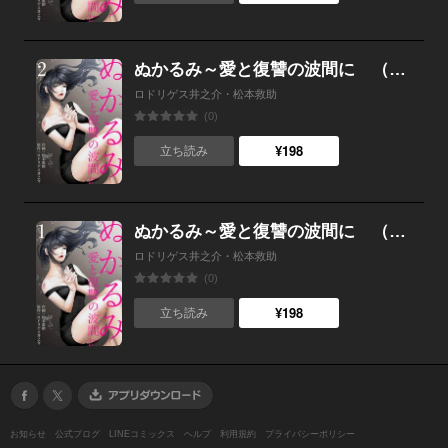
ぬかるみ～愛と復讐の波間に （2）
ロドリゲス井之介・松本救助
(0)
¥198
立ち読み
ぬかるみ～愛と復讐の波間に （1）
ロドリゲス井之介・松本救助
(0)
¥198
立ち読み
お知らせ
公式ブログ
LINEコミックス
ヘルプ
利用規約
プライバシーポリシー