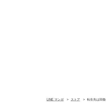
世界最強～6巻
世界最強～5巻
LINE マンガ
ストア
転生先は回復