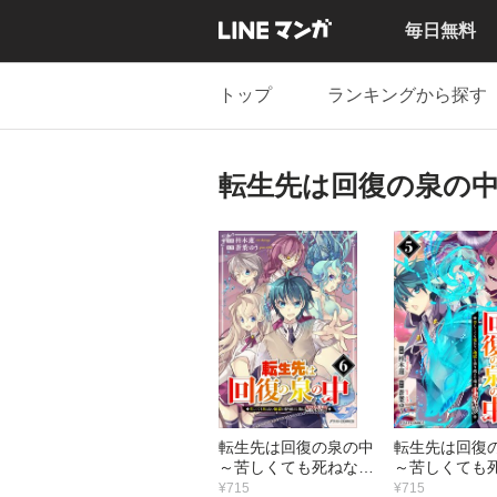
毎日無料
トップ
ランキングから探す
転生先は回復の泉の
転生先は回復の泉の中
転生先は回復
～苦しくても死ねない
～苦しくても
地獄を乗り越えた俺は
地獄を乗り越
¥715
¥715