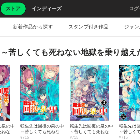
ストア
インディーズ
ログ
新着作品から探す
スタンプ付き作品
ジャン
中～苦しくても死ねない地獄を乗り越え
の泉の中
転生先は回復の泉の中
転生先は回復の泉の中
転生先は
死ねない
～苦しくても死ねない
～苦しくても死ねない
～苦しく
えた俺は
地獄を乗り越えた俺は
地獄を乗り越えた俺は
地獄を乗
¥715
¥715
¥715