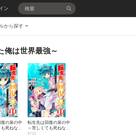
イン
ルから探す
た俺は世界最強～
回復の泉の中
転生先は回復の泉の中
ても死ねない
～苦しくても死ねない
り越えた俺は
地獄を乗り越えた俺は
¥715