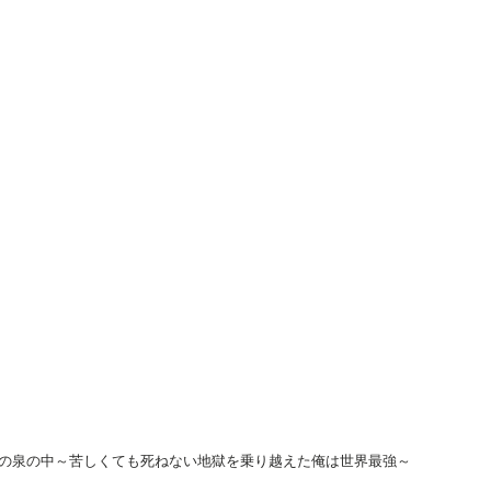
世界最強～4巻
世界最強～3巻
世界最強～
の泉の中～苦しくても死ねない地獄を乗り越えた俺は世界最強～