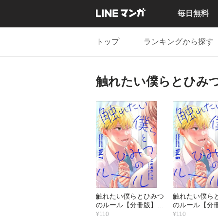
毎日無料
トップ
ランキングから探す
触れたい僕らとひみ
触れたい僕らとひみつ
触れたい僕ら
のルール【分冊版】 7
のルール【分冊
話
話
¥110
¥110