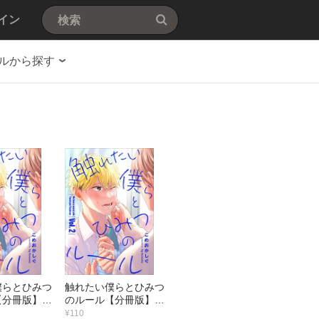
イン
ルから探す
僕らとひみつ
触れたい僕らとひみつ
分冊版】 3
のルール【分冊版】 2
話
¥110