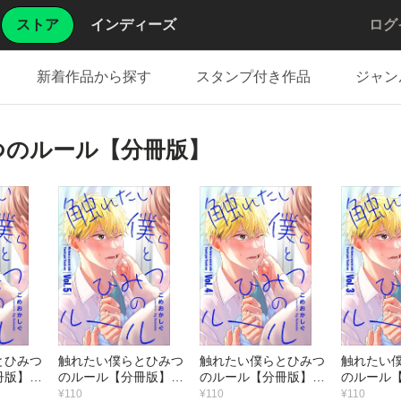
ストア
インディーズ
ログ
新着作品から探す
スタンプ付き作品
ジャン
つのルール【分冊版】
とひみつ
触れたい僕らとひみつ
触れたい僕らとひみつ
触れたい
版】 6
のルール【分冊版】 5
のルール【分冊版】 4
のルール【
話
話
話
¥110
¥110
¥110