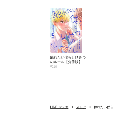
触れたい僕らとひみつ
のルール【分冊版】 1
話
¥110
LINE マンガ
ストア
触れたい僕ら