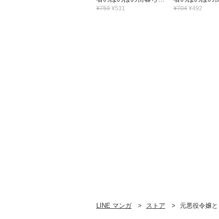
～不遇なキャラに転生
～不遇なキャ
¥759
¥531
¥704
¥492
してたけど、理想の美
してたけど、
女になれたからプラマ
女になれたか
イゼロだよね～@CO
イゼロだよね
MIC 第5巻【電子書籍
MIC 第4巻【
限定描き下ろしマンガ
限定描き下ろ
付き】
付き】
LINE マンガ
ストア
元悪役令嬢とＳ