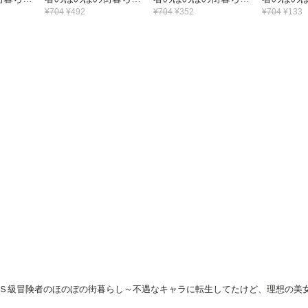
ラに転生
～不遇なキャラに転生
～不遇なキャラに転生
～不遇な
¥704
¥492
¥704
¥352
¥704
¥133
理想の美
してたけど、理想の美
してたけど、理想の美
してたけ
らプラマ
女になれたからプラマ
女になれたからプラマ
女になれ
～@CO
イゼロだよね～@CO
イゼロだよね～@CO
イゼロだよ
電子書籍
MIC 第3巻【電子書籍
MIC 第2巻
MIC 第1巻
しマンガ
限定描き下ろし漫画付
き】
級冒険者のほのぼの街暮らし～不遇なキャラに転生してたけど、理想の美女になれたからプラ