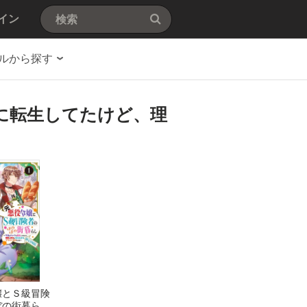
イン
ルから探す
に転生してたけど、理
嬢とＳ級冒険
ぼの街暮らし