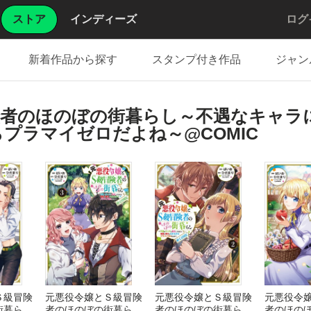
ストア
インディーズ
ログ
新着作品から探す
スタンプ付き作品
ジャン
険者のほのぼの街暮らし～不遇なキャラ
プラマイゼロだよね～@COMIC
Ｓ級冒険
元悪役令嬢とＳ級冒険
元悪役令嬢とＳ級冒険
元悪役令
街暮らし
者のほのぼの街暮らし
者のほのぼの街暮らし
者のほの