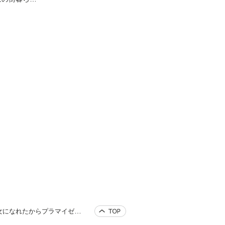
キャラに転生
ど、理想の美
たからプラマ
ね～@CO
マイゼロだよね～@COMIC