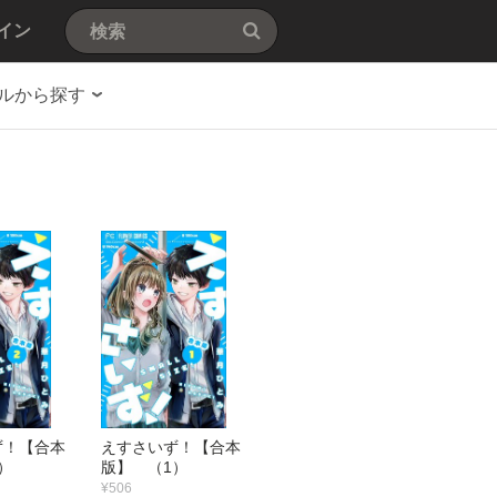
イン
ルから探す
ず！【合本
えすさいず！【合本
）
版】 （1）
¥506