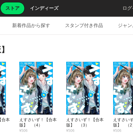
ストア
インディーズ
ログ
新着作品から探す
スタンプ付き作品
ジャン
版】
【合本
えすさいず！【合本
えすさいず！【合本
えすさい
版】 （4）
版】 （3）
版】 （2
¥506
¥506
¥506