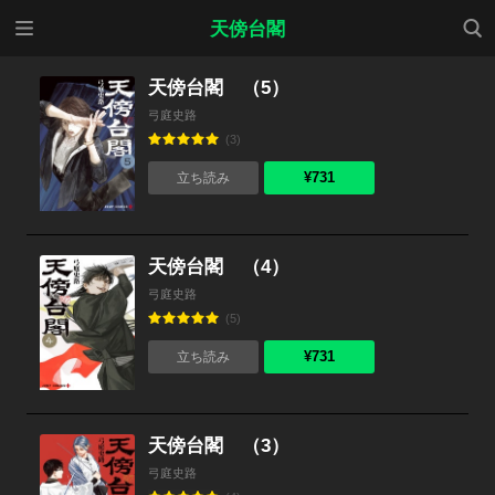
メニ
検索
天傍台閣
ュー
天傍台閣 （5）
弓庭史路
(3)
¥731
立ち読み
天傍台閣 （4）
弓庭史路
(5)
¥731
立ち読み
天傍台閣 （3）
弓庭史路