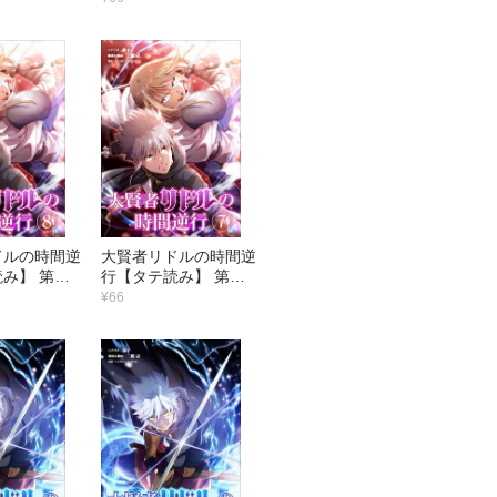
だろ
ドルの時間逆
大賢者リドルの時間逆
み】 第８
行【タテ読み】 第７
い街
話 重力断斬（グラビ
¥66
スマッシュ）