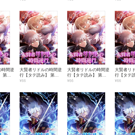
ない！
る
を…！
の時間逆
大賢者リドルの時間逆
大賢者リドルの時間逆
大賢者リ
 第１
行【タテ読み】 第１
行【タテ読み】 第９
行【タテ読
の最高
０話 今戦うのは無謀
話 教えてくれない
話 辛気臭
¥66
¥66
¥66
か？