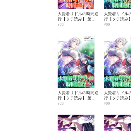
大賢者リドルの時間逆
大賢者リドル
行【タテ読み】 第３
行【タテ読み】
６話 俺は死なないさ
５話 俺らの面
¥66
¥66
ンツ）
大賢者リドルの時間逆
大賢者リドル
行【タテ読み】 第３
行【タテ読み】
０話 エルフの隠れ里
９話 できるは
¥66
¥66
い！