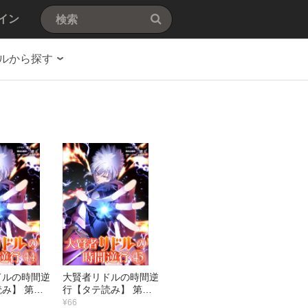
イン
ルから探す
ドルの時間逆
大賢者リドルの時間逆
み】 第４
行【タテ読み】 第４
筋
３話 歯ァ食いしばれ
¥66