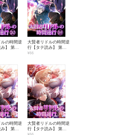
ドルの時間逆
大賢者リドルの時間逆
み】 第２
行【タテ読み】 第１
が違う
９話 本物の＜悪意の
¥66
箱＞
ドルの時間逆
大賢者リドルの時間逆
み】 第１
行【タテ読み】 第１
た真似
３話 手も足も出ねぇ
¥66