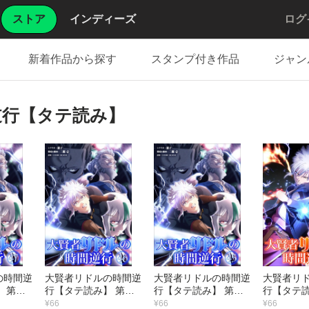
ストア
インディーズ
ログ
新着作品から探す
スタンプ付き作品
ジャン
逆行【タテ読み】
の時間逆
大賢者リドルの時間逆
大賢者リドルの時間逆
大賢者リ
 第４
行【タテ読み】 第４
行【タテ読み】 第４
行【タテ読
リム
６話 友人の激励
５話 長老様失礼を
４話 勝ち
¥66
¥66
¥66