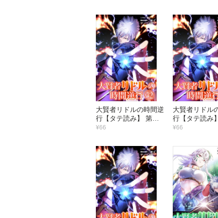
で…！
大賢者リドルの時間逆
大賢者リドル
行【タテ読み】 第４
行【タテ読み】
２話 予想以上に
１話 ワシが行
¥66
¥66
る