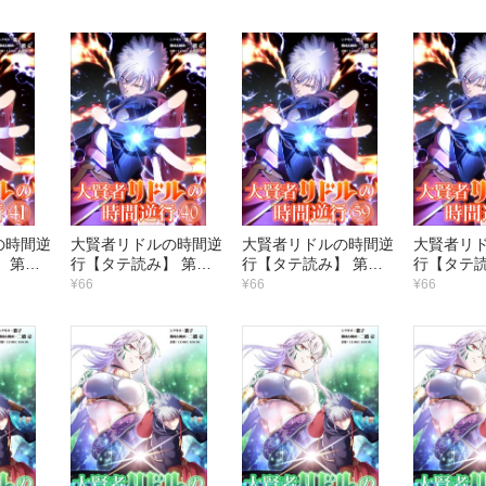
の時間逆
大賢者リドルの時間逆
大賢者リドルの時間逆
大賢者リ
 第４
行【タテ読み】 第４
行【タテ読み】 第３
行【タテ読
ってや
０話 やりやがった！
９話 魔術教団の襲撃
８話 火霊
¥66
¥66
¥66
ンダー