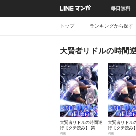
毎日無料
トップ
ランキングから探す
大賢者リドルの時間
大賢者リドルの時間逆
大賢者リドル
行【タテ読み】 第４
行【タテ読み】
８話 ニンゲンの分際
７話 生命樹セ
¥66
¥66