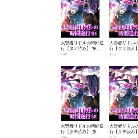
大賢者リドルの時間逆
大賢者リドル
行【タテ読み】 第２
行【タテ読み】
４話 化け物め
３話 勝つのは
¥66
¥66
大賢者リドルの時間逆
大賢者リドル
行【タテ読み】 第１
行【タテ読み】
８話 審問を続行する
７話 最悪のタ
¥66
¥66