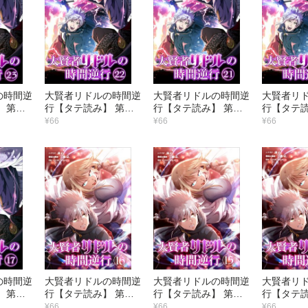
の時間逆
大賢者リドルの時間逆
大賢者リドルの時間逆
大賢者リ
 第２
行【タテ読み】 第２
行【タテ読み】 第２
行【タテ読
私
２話 舐めるなよ…！
１話 つまらない意地
０話 次元
¥66
¥66
¥66
の時間逆
大賢者リドルの時間逆
大賢者リドルの時間逆
大賢者リ
 第１
行【タテ読み】 第１
行【タテ読み】 第１
行【タテ読
イミン
６話 知らないわけが
５話 借りは返してや
４話 舐め
¥66
¥66
¥66