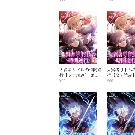
グ
大賢者リドルの時間逆
大賢者リドル
行【タテ読み】 第１
行【タテ読み】
２話 何故ここに！
１話 王国戦力
¥66
¥66
峰