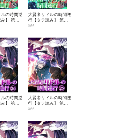
ドルの時間逆
大賢者リドルの時間逆
み】 第３
行【タテ読み】 第３
上がるなよ
１話 生きて帰る気
¥66
ドルの時間逆
大賢者リドルの時間逆
み】 第２
行【タテ読み】 第２
フの隠れ里
５話 暗躍の剣士
¥66