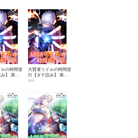
ドルの時間逆
大賢者リドルの時間逆
み】 第３
行【タテ読み】 第３
竜・サラマ
７話 竜の息吹
¥66