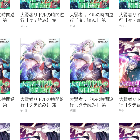
の時間逆
大賢者リドルの時間逆
大賢者リドルの時間逆
大賢者リ
 第３
行【タテ読み】 第３
行【タテ読み】 第３
行【タテ読
子（メ
４話 格の違い
３話 術師からのご指
２話 思い
¥66
¥66
¥66
導
の時間逆
大賢者リドルの時間逆
大賢者リドルの時間逆
大賢者リ
 第２
行【タテ読み】 第２
行【タテ読み】 第２
行【タテ読
ずがな
８話 賭けをしない
７話 立チ去レ
６話 エル
¥66
¥66
¥66
か？