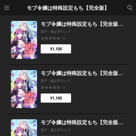
メニ
検索
モブ令嬢は特殊設定もち【完全版】
ュー
モブ令嬢は特殊設定もち【完全版】9
茄子・孫之手ランプ
(0)
¥1,100
モブ令嬢は特殊設定もち【完全版】8
茄子・孫之手ランプ
(0)
¥1,100
モブ令嬢は特殊設定もち【完全版】7
茄子・孫之手ランプ