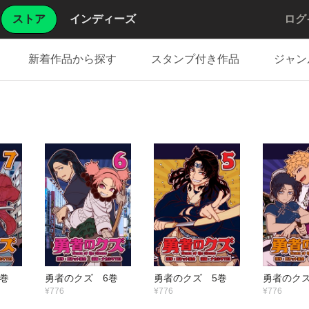
ストア
インディーズ
ログ
新着作品から探す
スタンプ付き作品
ジャン
巻
勇者のクズ 6巻
勇者のクズ 5巻
勇者のクズ
¥776
¥776
¥776