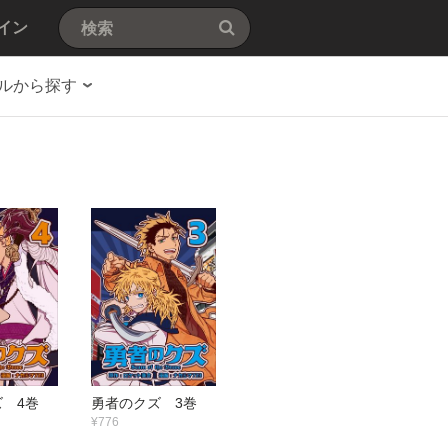
イン
ルから探す
 4巻
勇者のクズ 3巻
¥776