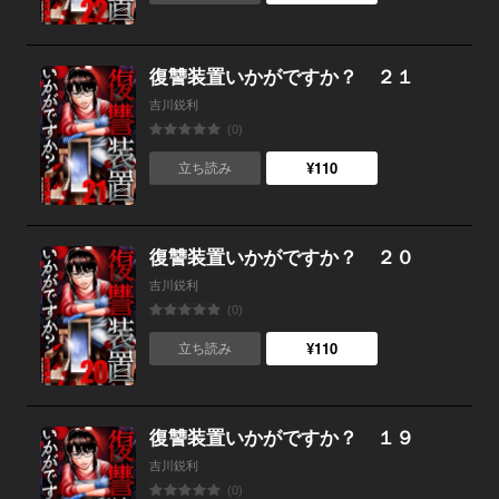
復讐装置いかがですか？ ２１
吉川鋭利
(0)
¥110
立ち読み
復讐装置いかがですか？ ２０
吉川鋭利
(0)
¥110
立ち読み
復讐装置いかがですか？ １９
吉川鋭利
(0)