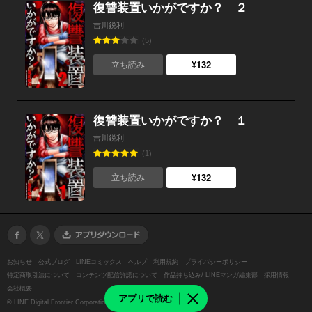
復讐装置いかがですか？ ２
吉川鋭利
(5)
¥132
立ち読み
復讐装置いかがですか？ １
吉川鋭利
(1)
¥132
立ち読み
お知らせ
公式ブログ
LINEコミックス
ヘルプ
利用規約
プライバシーポリシー
特定商取引法について
コンテンツ配信許諾について
作品持ち込み/ LINEマンガ編集部
採用情報
会社概要
アプリで読む
©
LINE Digital Frontier Corporation