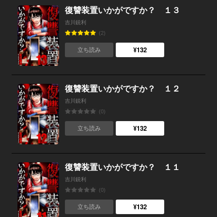
復讐装置いかがですか？ １３
吉川鋭利
(2)
¥132
立ち読み
復讐装置いかがですか？ １２
吉川鋭利
(0)
¥132
立ち読み
復讐装置いかがですか？ １１
吉川鋭利
(0)
¥132
立ち読み