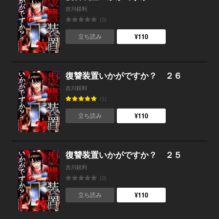
吉川鋭利
(0)
¥110
立ち読み
復讐装置いかがですか？ ２６
吉川鋭利
(1)
¥110
立ち読み
復讐装置いかがですか？ ２５
吉川鋭利
(0)
¥110
立ち読み