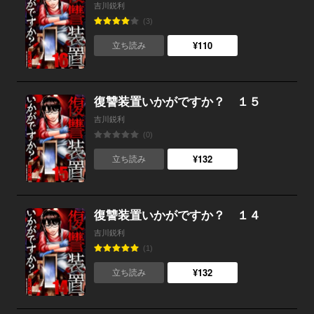
吉川鋭利
(3)
¥110
立ち読み
復讐装置いかがですか？ １５
吉川鋭利
(0)
¥132
立ち読み
復讐装置いかがですか？ １４
吉川鋭利
(1)
¥132
立ち読み