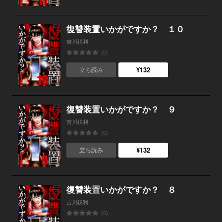
復讐装置いかがですか？ １０
吉川鋭利
(0)
¥132
立ち読み
復讐装置いかがですか？ ９
吉川鋭利
(0)
¥132
立ち読み
復讐装置いかがですか？ ８
吉川鋭利
(0)