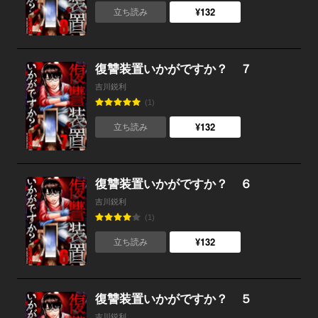
¥132
立ち読み
復讐装置いかがですか？ ７
吉川鋭利
(1)
¥132
立ち読み
復讐装置いかがですか？ ６
吉川鋭利
(1)
¥132
立ち読み
復讐装置いかがですか？ ５
吉川鋭利