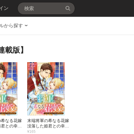
イン
ルから探す
連載版】
の希なる花嫁
末端将軍の希なる花嫁
姫君との幸せ
没落した姫君との幸せ
婚 【連載
な政略結婚 【連載
¥165