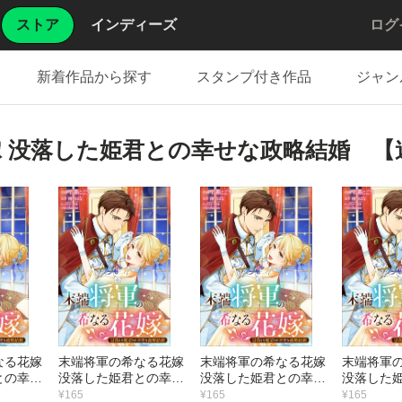
ストア
インディーズ
ログ
新着作品から探す
スタンプ付き作品
ジャン
 没落した姫君との幸せな政略結婚 【
なる花嫁
末端将軍の希なる花嫁
末端将軍の希なる花嫁
末端将軍
との幸せ
没落した姫君との幸せ
没落した姫君との幸せ
没落した
【連載
な政略結婚 【連載
な政略結婚 【連載
な政略結
¥165
¥165
¥165