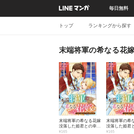
毎日無料
トップ
ランキングから探す
末端将軍の希なる花嫁
末端将軍の希なる花嫁
末端将軍の希
没落した姫君との幸せ
没落した姫君
な政略結婚 【連載
な政略結婚 
¥165
¥165