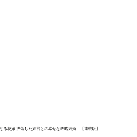
版】 （4）
版】 （3）
版】 （2
なる花嫁 没落した姫君との幸せな政略結婚 【連載版】