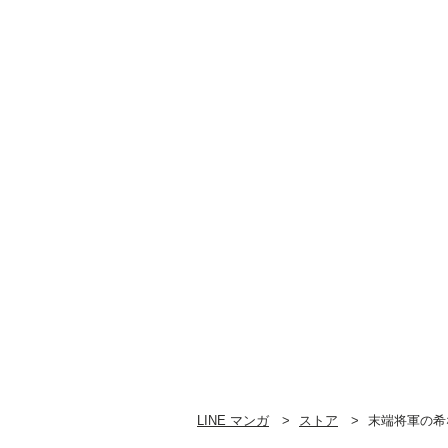
版】 （6）
版】 （5）
LINE マンガ
ストア
末端将軍の希