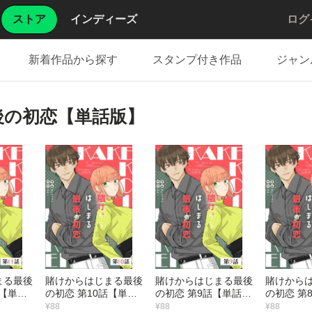
ストア
インディーズ
ログ
新着作品から探す
スタンプ付き作品
ジャン
後の初恋【単話版】
まる最後
賭けからはじまる最後
賭けからはじまる最後
賭けから
話【単話
の初恋 第10話【単話
の初恋 第9話【単話
の初恋 第
版】
版】
版】
¥88
¥88
¥88