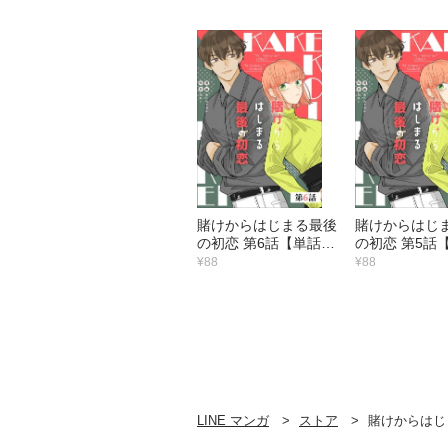
賭けからはじまる最後
賭けからはじ
の初恋 第6話【単話
の初恋 第5話
版】
版】
¥88
¥88
LINE マンガ
ストア
賭けからはじ