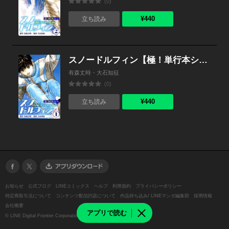
(0)
¥440
立ち読み
スノードルフィン【極！単行本シリーズ】1巻
有森丈時・大石知征
(0)
¥440
立ち読み
お知らせ
公式ブログ
LINEコミックス
ヘルプ
利用規約
プライバシーポリシー
特定商取引法について
コンテンツ配信許諾について
作品持ち込み/ LINEマンガ編集部
採用情報
会社概要
アプリで読む
©
LINE Digital Frontier Corporation