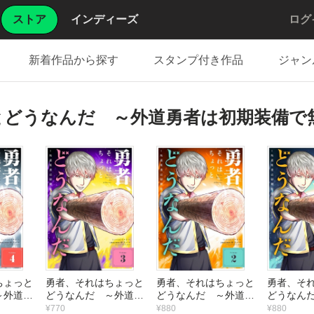
ストア
インディーズ
ログ
新着作品から探す
スタンプ付き作品
ジャン
とどうなんだ ～外道勇者は初期装備で
ちょっと
勇者、それはちょっと
勇者、それはちょっと
勇者、そ
～外道勇
どうなんだ ～外道勇
どうなんだ ～外道勇
どうなん
で無双す
者は初期装備で無双す
者は初期装備で無双す
者は初期
¥770
¥880
¥880