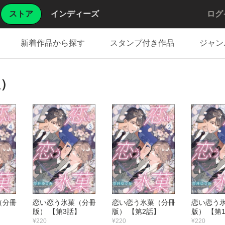
ストア
インディーズ
ログ
新着作品から探す
スタンプ付き作品
ジャン
版）
（分冊
恋い恋う氷菓（分冊
恋い恋う氷菓（分冊
恋い恋う
】
版） 【第3話】
版） 【第2話】
版） 【第
¥220
¥220
¥220