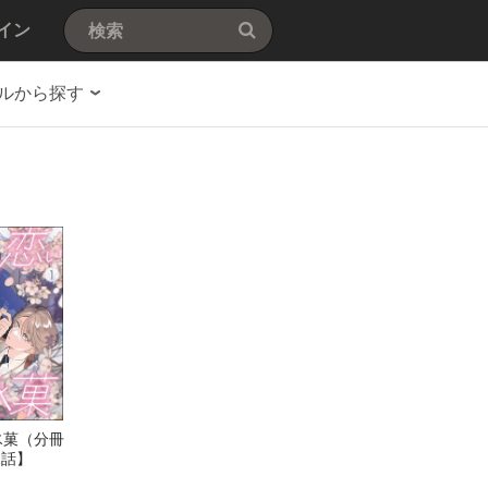
イン
ルから探す
氷菓（分冊
1話】