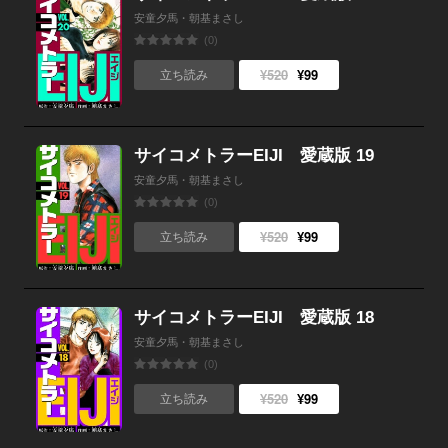
安童夕馬・朝基まさし
(0)
¥520
¥99
立ち読み
サイコメトラーEIJI 愛蔵版 19
安童夕馬・朝基まさし
(0)
¥520
¥99
立ち読み
サイコメトラーEIJI 愛蔵版 18
安童夕馬・朝基まさし
(0)
¥520
¥99
立ち読み