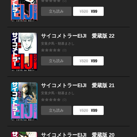
(0)
¥520
¥99
立ち読み
サイコメトラーEIJI 愛蔵版 22
安童夕馬・朝基まさし
(0)
¥520
¥99
立ち読み
サイコメトラーEIJI 愛蔵版 21
安童夕馬・朝基まさし
(0)
¥520
¥99
立ち読み
サイコメトラーEIJI 愛蔵版 20