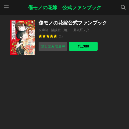
メニ
検索
傷モノの花嫁 公式ファンブック
ュー
傷モノの花嫁公式ファンブック
友麻碧・講談社（編）・藤丸豆ノ介
(1)
¥1,980
試し読み増量中