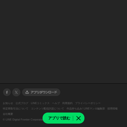
お知らせ
公式ブログ
LINEコミックス
ヘルプ
利用規約
プライバシーポリシー
特定商取引法について
コンテンツ配信許諾について
作品持ち込み/ LINEマンガ編集部
採用情報
会社概要
アプリで読む
©
LINE Digital Frontier Corporation