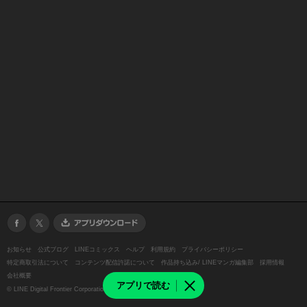
お知らせ
公式ブログ
LINEコミックス
ヘルプ
利用規約
プライバシーポリシー
特定商取引法について
コンテンツ配信許諾について
作品持ち込み/ LINEマンガ編集部
採用情報
会社概要
アプリで読む
©
LINE Digital Frontier Corporation