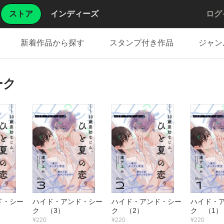
ストア
インディーズ
ログ
新着作品から探す
スタンプ付き作品
ジャン
ーク
ド・シー
ハイド・アンド・シー
ハイド・アンド・シー
ハイド・
ク （3）
ク （2）
ク （1）
¥220
¥220
¥220