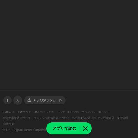
お知らせ
公式ブログ
LINEコミックス
ヘルプ
利用規約
プライバシーポリシー
特定商取引法について
コンテンツ配信許諾について
作品持ち込み/ LINEマンガ編集部
採用情報
会社概要
アプリで読む
©
LINE Digital Frontier Corporation