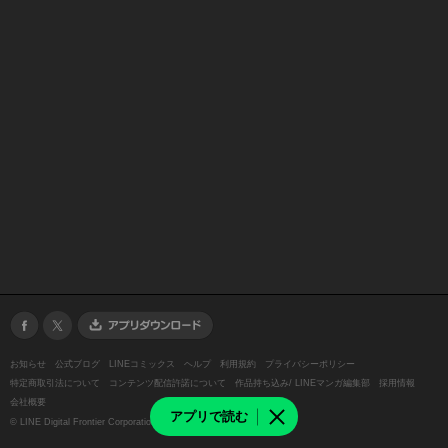
お知らせ
公式ブログ
LINEコミックス
ヘルプ
利用規約
プライバシーポリシー
特定商取引法について
コンテンツ配信許諾について
作品持ち込み/ LINEマンガ編集部
採用情報
会社概要
アプリで読む
©
LINE Digital Frontier Corporation