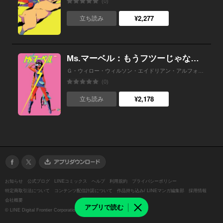
(0)
¥2,277
立ち読み
Ms.マーベル：もうフツーじゃないの
Ｇ・ウィロー・ウィルソン・エイドリアン・アルフォナ・秋友克也
(0)
¥2,178
立ち読み
お知らせ
公式ブログ
LINEコミックス
ヘルプ
利用規約
プライバシーポリシー
特定商取引法について
コンテンツ配信許諾について
作品持ち込み/ LINEマンガ編集部
採用情報
会社概要
アプリで読む
©
LINE Digital Frontier Corporation