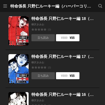
メニ
検索
特命係長 只野仁ルーキー編（ハーパーコリンズ・ジャパン×アルト出版）
ュー
特命係長 只野仁ルーキー編 18（ハーパーコリンズ・ジャパン×アルト出版）
柳沢きみお
(0)
¥559
¥55
立ち読み
特命係長 只野仁ルーキー編 17（ハーパーコリンズ・ジャパン×アルト出版）
柳沢きみお
(0)
¥559
¥55
立ち読み
特命係長 只野仁ルーキー編 16（ハーパーコリンズ・ジャパン×アルト出版）
柳沢きみお