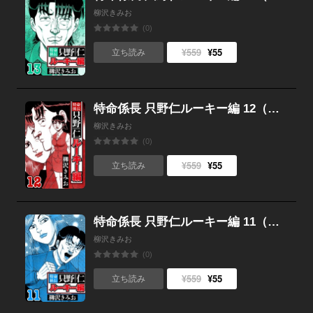
柳沢きみお
(0)
¥559
¥55
立ち読み
特命係長 只野仁ルーキー編 12（ハーパーコリンズ・ジャパン×アルト出版）
柳沢きみお
(0)
¥559
¥55
立ち読み
特命係長 只野仁ルーキー編 11（ハーパーコリンズ・ジャパン×アルト出版）
柳沢きみお
(0)
¥559
¥55
立ち読み