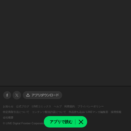
お知らせ
公式ブログ
LINEコミックス
ヘルプ
利用規約
プライバシーポリシー
特定商取引法について
コンテンツ配信許諾について
作品持ち込み/ LINEマンガ編集部
採用情報
会社概要
アプリで読む
©
LINE Digital Frontier Corporation