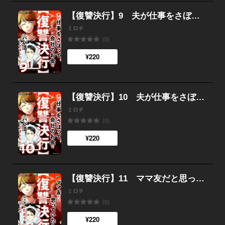
【復讐決行】9 夫が仕事をさぼって会社のお金でパパ活してました
ミロチ
(0)
¥220
【復讐決行】10 夫が仕事をさぼって会社のお金でパパ活してました
ミロチ
(0)
¥220
【復讐決行】11 ママ友だと思っていたらシェアしたがり女でした
ミロチ
(0)
¥220