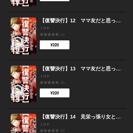
【復讐決行】12 ママ友だと思っていたらシェアしたがり女でした
ミロチ
(0)
¥220
【復讐決行】13 ママ友だと思っていたらシェアしたがり女でした
ミロチ
(0)
¥220
【復讐決行】14 見栄っ張り女との不倫はサークル仲間公認でした
ミロチ
(0)