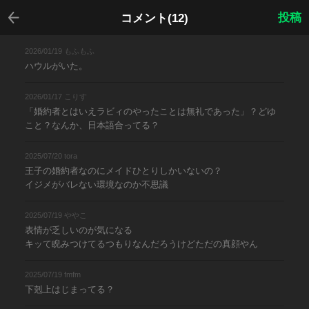
戻る
投稿
コメント(12)
2026/01/19 もふもふ
ハウルがいた。
2026/01/17 こりす
「婚約者とはいえラビィのやったことは無礼であった」？どゆ
こと？なんか、日本語合ってる？
2025/07/20 tora
王子の婚約者なのにメイドひとりしかいないの？
イジメがバレない環境なのか不思議
2025/07/19 ややこ
表情が乏しいのが気になる
キッて睨みつけてるつもりなんだろうけどただの真顔やん
2025/07/19 fmfm
下剋上はじまってる？