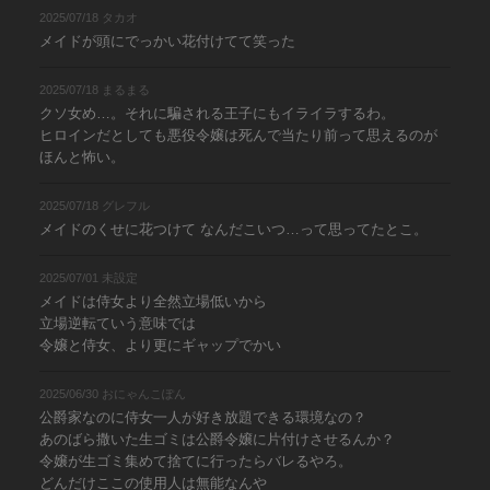
2025/07/18 タカオ
メイドが頭にでっかい花付けてて笑った
2025/07/18 まるまる
クソ女め…。それに騙される王子にもイライラするわ。
ヒロインだとしても悪役令嬢は死んで当たり前って思えるのが
ほんと怖い。
2025/07/18 グレフル
メイドのくせに花つけて なんだこいつ…って思ってたとこ。
2025/07/01 未設定
メイドは侍女より全然立場低いから
立場逆転ていう意味では
令嬢と侍女、より更にギャップでかい
2025/06/30 おにゃんこぽん
公爵家なのに侍女一人が好き放題できる環境なの？
あのばら撒いた生ゴミは公爵令嬢に片付けさせるんか？
令嬢が生ゴミ集めて捨てに行ったらバレるやろ。
どんだけここの使用人は無能なんや