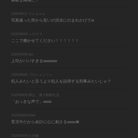
2025/08/11 りんちゃん
写真撮った所から笑いの洪水にのまれかけてw
2025/08/06 シロクマ
ここで働かせてください！！！！！！
2025/08/05 tae
上司がパパすぎるwwwww
2025/08/05 プロシェンツォ
犯人みたいと言うより犯人を説得する刑事みたいじゃ？
2025/08/05 夢は、週３勤務生活。
「おっきな声で」www
2025/08/04 KNK
育児中だから余計に心に刺さるwww〓
2025/08/04 お赤飯