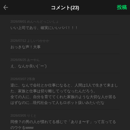
戻る
投稿
コメント(23)
2026/08/01 めんへらどっこいしょ
いい上司であり、確実にいいパパ！！！
2026/07/12 よしいつかかか
おっきな声！大事
2026/06/25 あーやん
え、なんか良い( ´ー`)
2026/03/07 2等身
逆に、なんで会社とか仕事になると、人間は1人で生きて来まし
た、家族と仕事は切り離してってなったんだろう。
全ての人に、自分を育ててくれた家族のような大切な人が居る
はずなのに...現代社会って人もロボット扱いみたいだな
2026/03/05 りくと
同僚？の男の人が慣れてる感じで「ありま〜す」って言ってる
のウケるwww