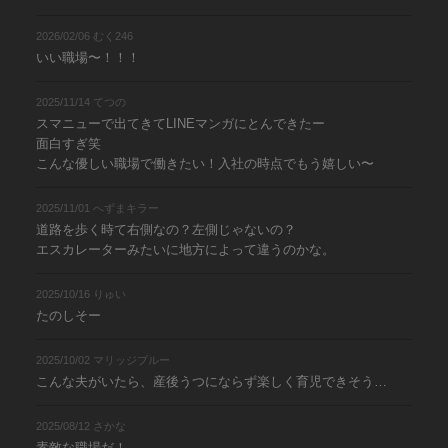
2026/02/06 むく246
いい職場〜！！！
2025/11/14 てつの
スマニューで出てきてLINEマンガにとんできたー
面白すぎ笑
こんな優しい職場で働きたい！入社の時点でもう嬉しい〜
2025/11/01 へずまキラー
道路を歩く時て右側なの？左側じゃないの？
エスカレーターみたいに地方によって違うのかな。
2025/10/16 りゅい
たのしそー
2025/10/02 マリッジブルー
こんな夫がいたら、産後うつにならず楽しく育児できそう…
2025/08/12 さかな
素敵な職場だ！