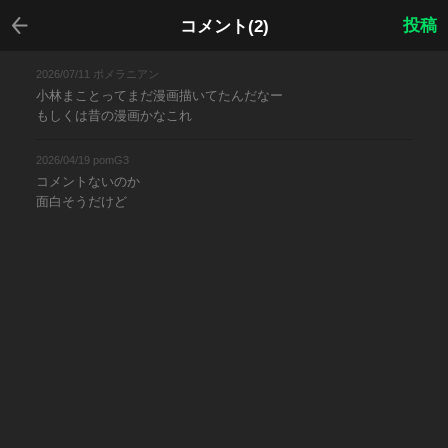
戻る
投稿
コメント(2)
2026/07/11 ポメラニアン
小林まことってまだ漫画描いてたんだなー
もしくは昔の漫画かなこれ
2026/04/19 pomG3
コメントないのか
面白そうだけど