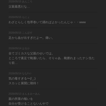
2026/05/15 あんころ
父親最悪だな…
2026/05/15 もにょ
わざとらしく包帯巻いて踊ればよかったんじゃ・・www
2026/05/15 こんぽす
足から血が出すぎだよー。痛い。
2026/05/14 はるか
全てゴミカスな父親のせいでは。
ところで素足で靴履いたら、そりゃあ…靴擦れまったナシ当た
り前…
2026/05/14 ななﾁｭﾝ
気の毒すぎる〜(/_;)
スカッと展開に期待！
2026/05/13 まんまみーあん
親の所業の報いを
自分が受けることないんやで