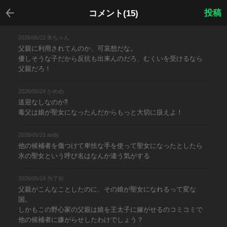
戻る
投稿
コメント(15)
2026/06/22 朱ちゃん
父親に利用されてんのか、可哀想だな。
優しそうな子だから反抗も出来んのだろ、むくいを受けるなら
父親だろ！
2026/05/24 かめめ
送迎なしなのか⁈
毒父は娘が聖女になったんだからもっと大切に扱えよ！
2026/05/21 andy
他の候補者を傷つけて卑怯な手を使って聖女になったとしたら
氷の聖女という呼び名はなんか違う気がする
2026/05/18 为了你
父親がこんなことしたのに、その娘が聖女になれるって変な
国。
しかもこの野心家の父親は娘を王太子に嫁がせるのコミコミで
他の候補者に嫌がらせしたわけでしょう？