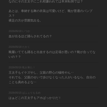
なのにその王太子にこれ程嫌われては本末転倒では？
あとは、奉納する舞の衣装は可愛いけど、靴が普通のパンプ
ス？
裸足の方が雰囲気出る。
2026/05/18 いつか
血が出るほど踊らされてるの？
2026/05/18 たかく
靴履いてても踊ると出血するのは足場が悪いの？靴が合ってな
いの？？
2026/05/16 私が来た！
王太子もイケズやし、父親の野心の犠牲やん‥
それでも、父親のせいで歩けなくなった人がいるなら、自分の
ことも責めるよな‥
2026/05/15 ぱふぇりもるめ
はぁどこの王太子もアホばっかりだ！