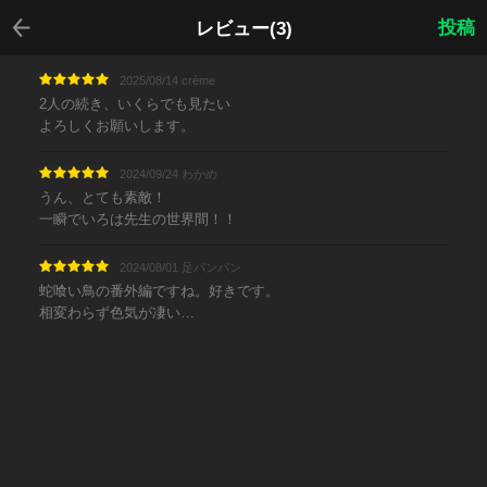
戻る
投稿
レビュー(3)
2025/08/14 crème
2人の続き、いくらでも見たい
よろしくお願いします。
2024/09/24 わかめ
うん、とても素敵！
一瞬でいろは先生の世界間！！
2024/08/01 足パンパン
蛇喰い鳥の番外編ですね。好きです。
相変わらず色気が凄い…