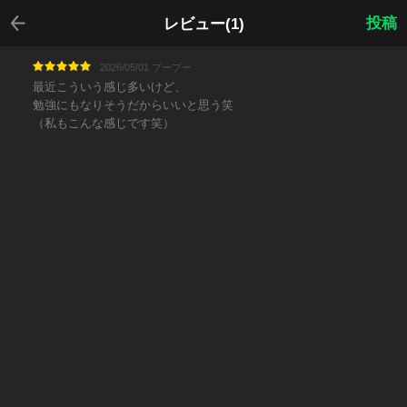
戻る
投稿
レビュー(1)
2026/05/01 プープー
最近こういう感じ多いけど、
勉強にもなりそうだからいいと思う笑
（私もこんな感じです笑）