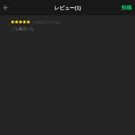
戻る
投稿
レビュー(1)
2025/09/13 千明様
こち亀ぽいな