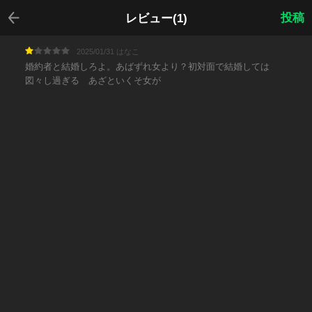
戻る
投稿
レビュー(1)
2025/01/31 はなこ
婚約者と結婚しろよ。あばずれ女より？初対面で結婚しては
図々し過ぎる あざといくそ女が