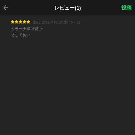
戻る
投稿
レビュー(1)
2025/12/21 精神と肉体が不一致
セラーナ様可愛い
そして賢い