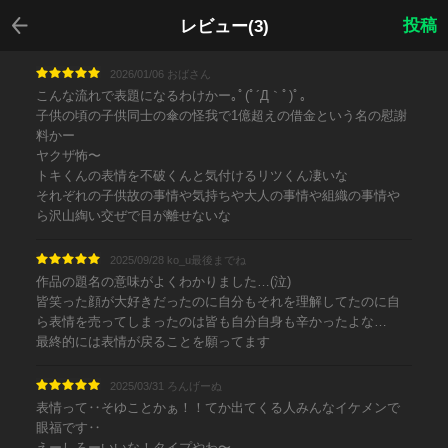
戻る
投稿
レビュー(3)
2026/01/06 おばさん
こんな流れで表題になるわけかー｡ﾟ(ﾟ´Д｀ﾟ)ﾟ｡
子供の頃の子供同士の傘の怪我で1億超えの借金という名の慰謝
料かー
ヤクザ怖〜
トキくんの表情を不破くんと気付けるリツくん凄いな
それぞれの子供故の事情や気持ちや大人の事情や組織の事情や
ら沢山綯い交ぜで目が離せないな
2025/09/28 ko_u最後までね
作品の題名の意味がよくわかりました…(泣)
皆笑った顔が大好きだったのに自分もそれを理解してたのに自
ら表情を売ってしまったのは皆も自分自身も辛かったよな…
最終的には表情が戻ることを願ってます
2025/03/31 ろんげーぬ
表情って‥そゆことかぁ！！てか出てくる人みんなイケメンで
眼福です‥
えーしろーいいな！タイプやわ〜