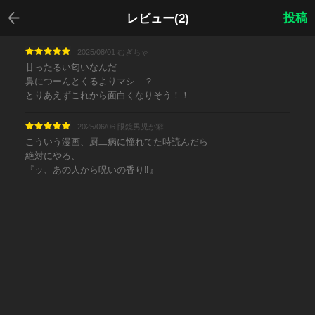
戻る
投稿
レビュー(2)
2025/08/01 むぎちゃ
甘ったるい匂いなんだ
鼻につーんとくるよりマシ…？
とりあえずこれから面白くなりそう！！
2025/06/06 眼鏡男児が癖
こういう漫画、厨二病に憧れてた時読んだら
絶対にやる、
『ッ、あの人から呪いの香り‼︎』