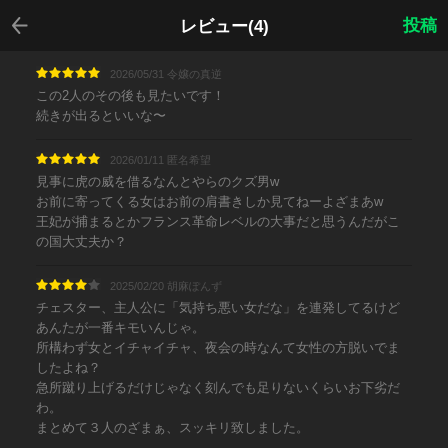
戻る
投稿
レビュー(4)
2026/05/31 令嬢の真逆
この2人のその後も見たいです！
続きが出るといいな〜
2026/01/11 匿名希望
見事に虎の威を借るなんとやらのクズ男w
お前に寄ってくる女はお前の肩書きしか見てねーよざまあw
王妃が捕まるとかフランス革命レベルの大事だと思うんだがこ
の国大丈夫か？
2025/02/20 胡麻ぽんず
チェスター、主人公に「気持ち悪い女だな」を連発してるけど
あんたが一番キモいんじゃ。
所構わず女とイチャイチャ、夜会の時なんて女性の方脱いでま
したよね？
急所蹴り上げるだけじゃなく刻んでも足りないくらいお下劣だ
わ。
まとめて３人のざまぁ、スッキリ致しました。