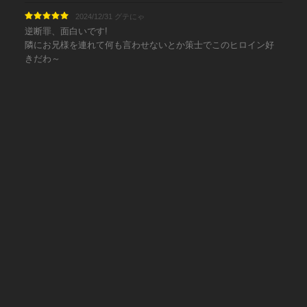
2024/12/31 グテにゃ
逆断罪、面白いです!
隣にお兄様を連れて何も言わせないとか策士でこのヒロイン好
きだわ～