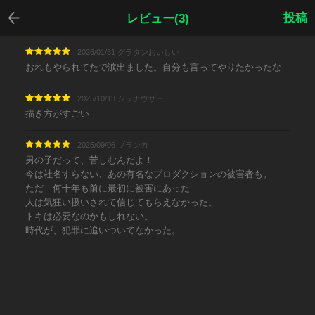
戻る
投稿
レビュー(3)
2026/01/31 グラタンおいしい
おれもやられてたで涙出ました。自分も言ってやりたかったな
2025/10/13 シュナウザー
描き方がすごい
2025/09/06 ブランカ
男の子だって、苦しむんだよ！
今は社名すらない、あの有名なプロダクションの被害者も。
ただ…何十年も前に最初に被害にあった
人は気狂い扱いされて信じてもらえなかった。
トキは必要なのかもしれない。
時代が、犯罪に追いついてなかった。