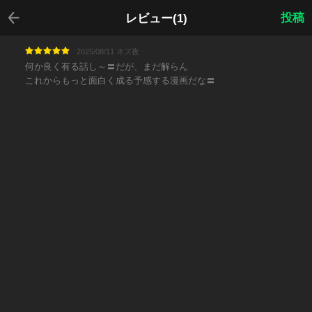
戻る
投稿
レビュー(1)
2025/08/11 ネズ夜
何か良く有る話し～〓だが、まだ解らん
これからもっと面白く成る予感する漫画だな〓