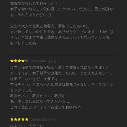
敦賀君が報われて良かった！！
女子を食い散らし？佐山君にムラついていたのに、受に転身か
ぁ。それもありか( ˊ̱˂˃ˋ̱ )
先生の大人の色気と包容力、素敵でしたものね。
まだ致してないの注意書き、ありがとうございます！！先生は
きっと卒業まで本番は我慢なさる話よね？と思ってたから安
心？しました笑
2025/01/01 はななう
オマケ漫画での敦賀が毎回可愛くて敦賀が気になってました
が…そうか、女子相手では雄だったのに…まだえちえちシーン
は出てこないけど、次巻では…。
本音を言うとネコちゃんな敦賀は想像つかない。そして少しシ
ョックでした。
敦賀がネコ、敦賀がネコ、敦賀が…
あ、少し楽しみになってきたかも…。
これで佐山とはニャンコ友達ですね(≧∇≦)b
2024/12/30 ゆうり
はあさいこうだった、、