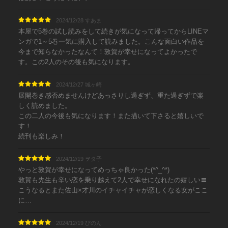
2024/12/28 すあま
本屋で5巻の試し読みをして続きが気になって帰ってからLINEマ
ンガで1～5巻一気に購入して読みました。こんな面白い作品を
今まで知らなかったなんて！敦賀が幸せになってよかったで
す。この2人のその後も気になります。
2024/12/27 城ヶ崎
展開巻き感否めませんけどあっさりし過ぎず、重た過ぎずで楽
しく読めました。
この二人の今後も気になります！また描いて下さると嬉しいで
す！
続刊も楽しみ！
2024/12/19 ヲタ子
やっと敦賀が幸せになってめっちゃ良かった(*^_^*)
敦賀も先生も辛い恋を乗り越えて2人で幸せになれたの嬉しい〓
こうなるとまた佐山×才川のイチャイチャが恋しくなる女がここ
に…
2024/12/19 ぴのん