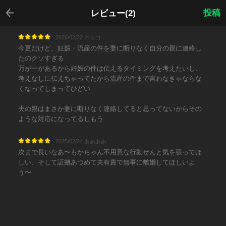
戻る
投稿
レビュー(2)
2026/02/22 ネッコ
今更だけど、妊娠・流産の件を妻に断りなく自分の親に連絡し
たのクソすぎる
万が一があるから妊娠の件は伝えるタイミングを考えたいし、
考えなしに伝えちゃってたから流産の件まで言わなきゃならな
くなってしまってひどい
夫の親はまさか妻に断りなく連絡してると思ってないからその
ような対応になってるしもう
2025/02/24 ああああ
次まで長いなあ〜もかちゃん不用意な行動せんと気を張ってほ
しい、そして証拠あつめて夫有責で無事に離婚してほしいよ
う〜