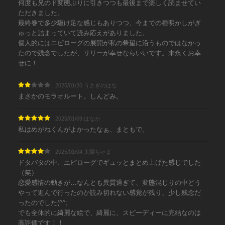
何度も兄のド変態ぶりに引きつつも最後まで楽しく読ませてい
ただきました。
最終巻で多少駆け足な感じもありつつ、今までの種明かしがぎ
ゅっと詰まっていて読み応えがありました。
個人的にはエピローグの展開が私の希望に沿うものではなかっ
たので残念でしたが、リリーが幸せならいいです。末永くお幸
せに！
2025/01/20 うさぎのはな
まさかのモラオルート。しんどみ。
2025/01/09 はなか
私はめがねくんがよかったなぁ、まともで。
2025/01/04 太陽ちゃま
ドタバタの中、エピローグでギュッとまとめ上げた感じでした
（笑）
恋愛感情の動きが…なんとも異質過ぎて、変態混じりの中どう
やって進んで行ったのか読み切れない感覚が残り、少し残念だ
ったのでした(^^;
でも全体的に綺麗な絵で、綺麗に、スピーディーに完結なのは
高評価です！！