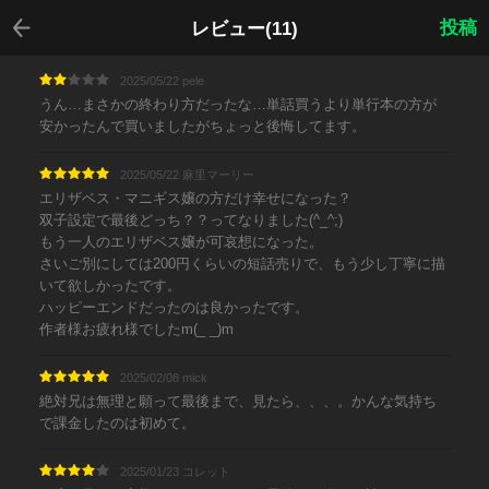
戻る
投稿
レビュー(11)
2025/05/22 pele
うん…まさかの終わり方だったな…単話買うより単行本の方が
安かったんで買いましたがちょっと後悔してます。
2025/05/22 麻里マーリー
エリザベス・マニギス嬢の方だけ幸せになった？
双子設定で最後どっち？？ってなりました(^_^;)
もう一人のエリザベス嬢が可哀想になった。
さいご別にしては200円くらいの短話売りで、もう少し丁寧に描
いて欲しかったです。
ハッピーエンドだったのは良かったです。
作者様お疲れ様でしたm(_ _)m
2025/02/08 mick
絶対兄は無理と願って最後まで、見たら、、、。かんな気持ち
で課金したのは初めて。
2025/01/23 コレット