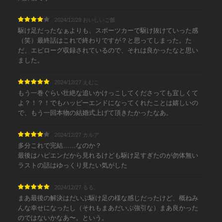
2024/12/29 おいしいご飯
駆け足だったなぁよりも、スポーツカーで駆け抜けていった感
（笑）最終話はこれで終わりですが？と思ってしまった。た
だ、エピローグ収録されているので、それは良かったなと思い
ました。
2024/12/27 えむこ
もう一巻ぐらい壮絶な追いかけっこしてくださっても宜しくて
よ？！？！でもハッピーエンドになってくれたことは嬉しいの
で、もう一回本物の結婚式上げて頂きたかったなあ。
2024/12/27 カルア
多分これで完結……なのか？
最後はハピエンだから見れるけども駆け足すぎたのが勿体無い
ラストの話はゆっくり見たい気がした
2024/12/27 るる。
まあ最後の解決はだいぶ駆け足の様な感じだったけど、概ねみ
んな幸せになったし（それもまあだいぶ強引な）まあ良かった
のではないかなあ〜。という。