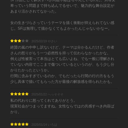
卑っていう問題まで持ち込んでるせいで、魅力的な舞台設定が
あまり活かされてなかった。
女の生きづらさっていうテーマを描く衝動が抑えられてない感
じ。SFは無理して描かなくてもよかったんじゃないかなー。
2025/02/19 やさい
絶賛の嵐の中申し訳ないけど、テーマは分かるんだけど、作者
さんの怒りがもう一つ必然性を持って伝わらなかったかな。
例えば性被害って本当はとても広いよね、でも一般に理解され
ていない内容でここまで傷ついているというのが、もう少し分
かりたかったというか。
行間に含みすぎているのか、でもだったら行間の行の方をもう
少し具体で描いてもらった方が最後の解放感を得られたかも。
2025/01/22 へっそそそ
私の代わりに怒ってくれてありがとう。
現実社会がつまってますね。女性ならではの共感すべき内容ば
かり。
2025/01/14 いろは