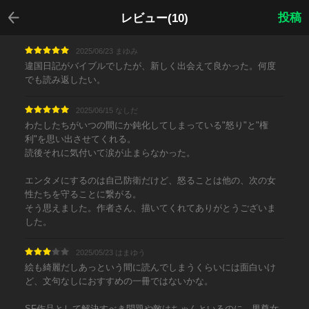
戻る
投稿
レビュー(10)
2025/06/23 まゆみ
違国日記がバイブルでしたが、新しく出会えて良かった。何度
でも読み返したい。
2025/06/15 なしだ
わたしたちがいつの間にか鈍化してしまっている"怒り"と"権
利"を思い出させてくれる。
読後それに気付いて涙が止まらなかった。
エンタメにするのは自己防衛だけど、怒ることは他の、次の女
性たちを守ることに繋がる。
そう思えました。作者さん、描いてくれてありがとうございま
した。
2025/05/23 はまゆう
絵も綺麗だしあっという間に読んでしまうくらいには面白いけ
ど、文句なしにおすすめの一冊ではないかな。
SF作品として解決すべき問題や敵はちゃんといるのに、男尊女